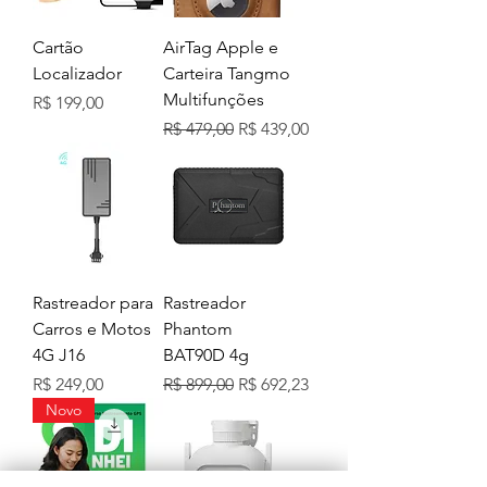
Cartão
AirTag Apple e
Localizador
Carteira Tangmo
Multifunções
Preço
R$ 199,00
Preço normal
Preço promocional
R$ 479,00
R$ 439,00
Rastreador para
Rastreador
Carros e Motos
Phantom
4G J16
BAT90D 4g
Preço
Preço normal
Preço promocional
R$ 249,00
R$ 899,00
R$ 692,23
Novo