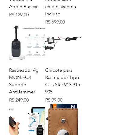
Apple Buscar
chip e sistema
incluso
Preço
R$ 129,00
Preço
R$ 699,00
Rastreador 4g
Chicote para
MON-EC3
Rastreador Tipo
Suporte
C TkStar 913 915
AntiJammer
905
Preço
Preço
R$ 249,00
R$ 99,00