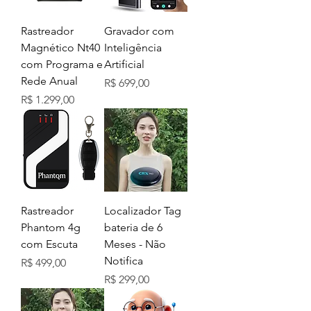
Rastreador
Gravador com
Magnético Nt40
Inteligência
com Programa e
Artificial
Rede Anual
Preço
R$ 699,00
Preço
R$ 1.299,00
Rastreador
Localizador Tag
Phantom 4g
bateria de 6
com Escuta
Meses - Não
Notifica
Preço
R$ 499,00
Preço
R$ 299,00