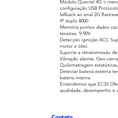
Módulo Quectel 4G ○ meno
configuração USB Protoco
fallback ao sinal 2G Rastre
IP duplo 8000
Memória pontos dados cach
tensões: 9-90V
Detecção iginição ACC Supo
motor e óleo
Suporte a retransmissão d
Vibração alarme, Geo-cerc
Quilometragem estatística
Detectar bateria externa ten
bateria interna
Entendemos que EC33 Ofer
qualidade, desempenho e v
Contato