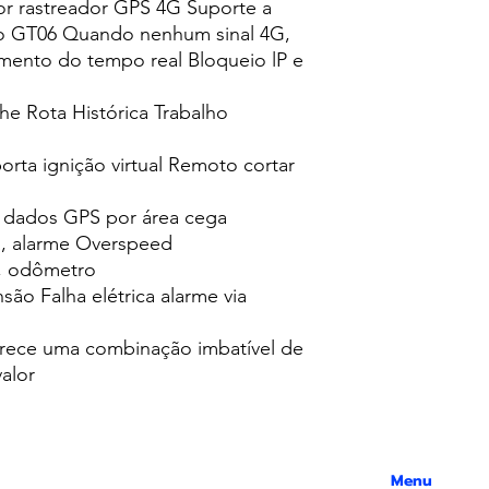
r rastreador GPS 4G Suporte a
lo GT06 Quando nenhum sinal 4G,
amento do tempo real Bloqueio lP e
e Rota Histórica Trabalho
rta ignição virtual Remoto cortar
e dados GPS por área cega
a, alarme Overspeed
s, odômetro
são Falha elétrica alarme via
ece uma combinação imbatível de
alor
Menu