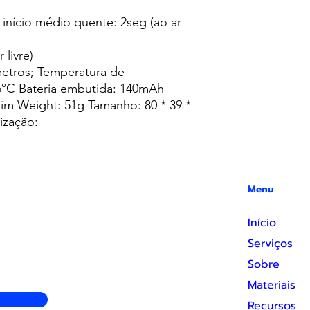
nício médio quente: 2seg (ao ar
 livre)
metros; Temperatura de
5°C Bateria embutida: 140mAh
Sim Weight: 51g Tamanho: 80 * 39 *
zação:
Menu
Início
Serviços
Sobre
Materiais
Recursos