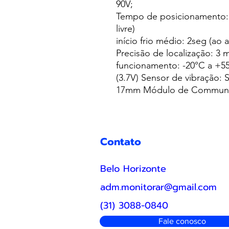
90V;
Tempo de posicionamento: i
livre)
início frio médio: 2seg (ao ar
Precisão de localização: 3 
funcionamento: -20°C a +5
(3.7V) Sensor de vibração: 
17mm Módulo de Communi
Contato
Belo Horizonte
adm.monitorar@gmail.com
(31) 3088-0840
Fale conosco