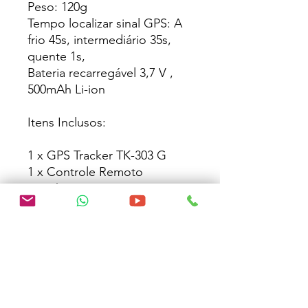
Peso: 120g
Tempo localizar sinal GPS: A
frio 45s, intermediário 35s,
quente 1s,
Bateria recarregável 3,7 V ,
500mAh Li-ion
Itens Inclusos:
1 x GPS Tracker TK-303 G
1 x Controle Remoto
1 x Chicote com Conector
para instalação
1 x Botão SOS com Chicote
1 X Relé com Plug e Chicote
1 x Microfone para Escuta
Remota
Rastreadores com