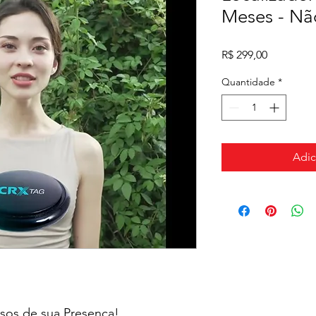
Meses - Não
Preço
R$ 299,00
Quantidade
*
Adic
sos de sua Presenca!