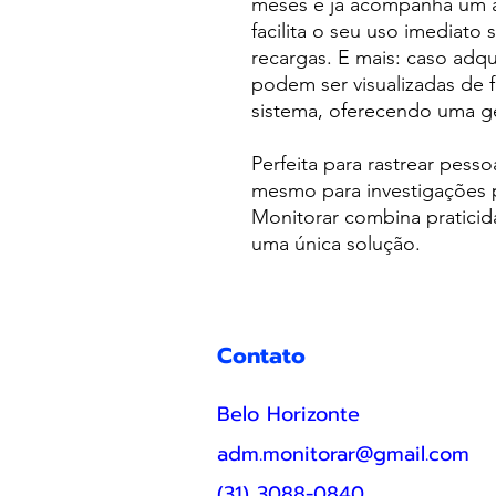
meses e já acompanha um a
facilita o seu uso imediat
recargas. E mais: caso adqu
podem ser visualizadas de
sistema, oferecendo uma ge
Perfeita para rastrear pess
mesmo para investigações pr
Monitorar combina praticid
uma única solução.
Contato
Belo Horizonte
adm.monitorar@gmail.com
(31) 3088-0840