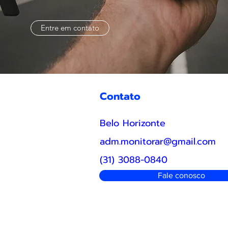
Entre em contato
Contato
Belo Horizonte
adm.monitorar@gmail.com
(31) 3088-0840
Fale conosco