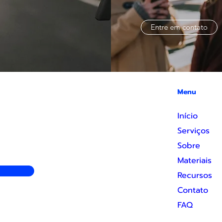
Entre em contato
Menu
Início
Serviços
Sobre
Materiais
Recursos
Contato
FAQ