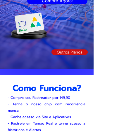
Compre Agora!
Outros Planos
Como Funciona?
- Compre seu Rastreador por 149,90
- Tenha o nosso chip com recorrência
mensal
- Ganhe acesso via Site e Aplicativos
- Rastreie em Tempo Real e tenha acesso a
históricos e Alertas