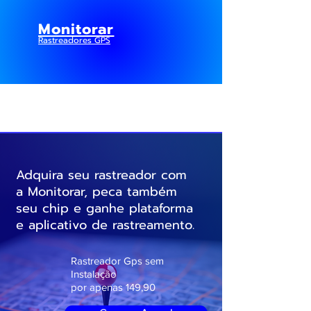
Monitorar
Rastreadores GPS
Adquira seu rastreador com
a Monitorar, peca também
seu chip e ganhe plataforma
e aplicativo de rastreamento.
SITE
Rastreador Gps sem
Instalação
por apenas
149,90
SE