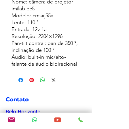
Nome: câmera de projetor
imilab ec5
Modelo: cmsxj55a
Lente: 110 °
Entrada: 12v-1a
Resolução: 2304×1296
Pan-tilt contral: pan de 350 °,
inclinação de 100 °
Áudio: built-in mic/alto-
falante de áudio bidirecional
Contato
Belo Horizonte
adm.monitorar@gmail.com