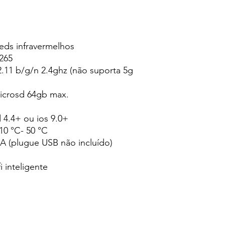
leds infravermelhos
265
2.11 b/g/n 2.4ghz (não suporta 5g
icrosd 64gb max.
 4.4+ ou ios 9.0+
10 °C- 50 °C
2A (plugue USB não incluído)
i inteligente